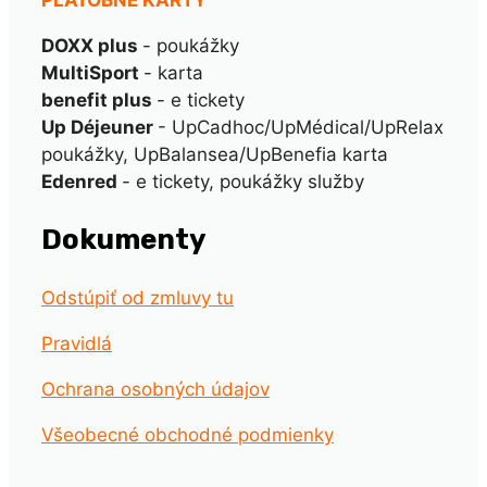
DOXX plus
- poukážky
MultiSport
- karta
benefit plus
- e tickety
Up Déjeuner
- UpCadhoc/UpMédical/UpRelax
poukážky, UpBalansea/UpBenefia karta
Edenred
- e tickety, poukážky služby
Dokumenty
Odstúpiť od zmluvy tu
Pravidlá
Ochrana osobných údajov
Všeobecné obchodné podmienky