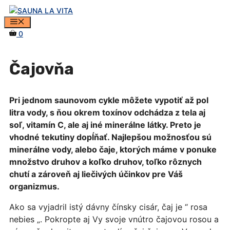
Preskočiť
na
MENU
obsah
0
Čajovňa
Pri jednom saunovom cykle môžete vypotiť až pol
litra vody, s ňou okrem toxínov odchádza z tela aj
soľ, vitamín C, ale aj iné minerálne látky. Preto je
vhodné tekutiny dopĺňať. Najlepšou možnosťou sú
minerálne vody, alebo čaje, ktorých máme v ponuke
množstvo druhov a koľko druhov, toľko rôznych
chutí a zároveň aj liečivých účinkov pre Váš
organizmus.
Ako sa vyjadril istý dávny čínsky cisár, čaj je “ rosa
nebies „. Pokropte aj Vy svoje vnútro čajovou rosou a