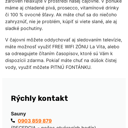
zároveň relaxujte v prostredí našej čajovne. V ponuke
máme aj chladené pivá, prosecco, vitamínové drinky
či 100 % ovocné šťavy. Ak máte chuť sa do niečoho
zahryznúť, nie je problém, kúpiť si viete slané, ale aj
sladké pochutiny.
V čajovni môžete oddychovať aj sledovaním televízie,
máte možnosť využiť FREE WIFI ZÓNU La Vita, alebo
sa odreagujete čítaním časopisov, ktoré sú Vám k
dispozícii zdarma. Pokiaľ máte chuť na dúšok čistej
vody, využiť môžete PITNÚ FONTÁNKU.
Rýchly kontakt
Sauny
0903 859 879
(RECEPCIA - počas otváracích hodín)