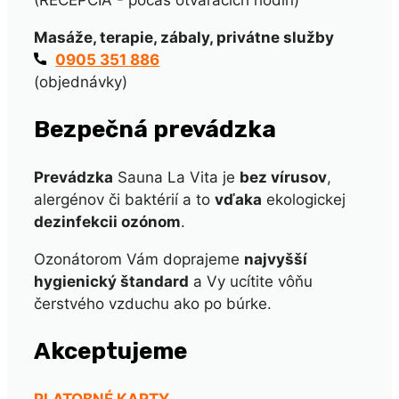
Masáže, terapie, zábaly, privátne služby
0905 351 886
(objednávky)
Bezpečná prevádzka
Prevádzka
Sauna La Vita je
bez vírusov
,
alergénov či baktérií a to
vďaka
ekologickej
dezinfekcii ozónom
.
Ozonátorom Vám doprajeme
najvyšší
hygienický štandard
a Vy ucítite vôňu
čerstvého vzduchu ako po búrke.
Akceptujeme
PLATOBNÉ KARTY