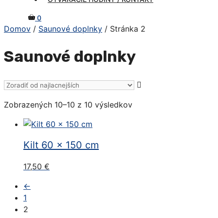
0
Domov
/
Saunové doplnky
/ Stránka 2
Saunové doplnky
Zoradené
Zobrazených 10–10 z 10 výsledkov
podľa
ceny:
od
Kilt 60 x 150 cm
najnižšej
po
17,50
€
najvyššiu
←
1
2