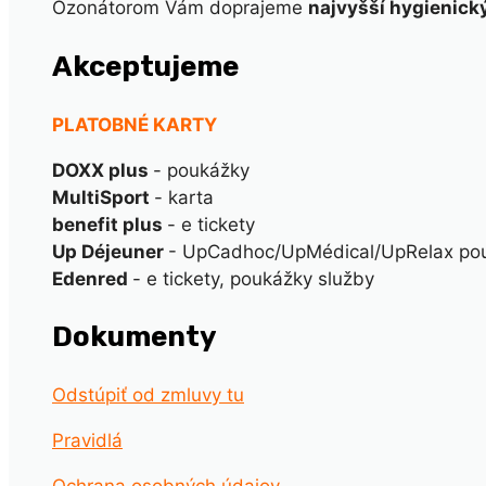
Ozonátorom Vám doprajeme
najvyšší hygienick
Akceptujeme
PLATOBNÉ KARTY
DOXX plus
- poukážky
MultiSport
- karta
benefit plus
- e tickety
Up Déjeuner
- UpCadhoc/UpMédical/UpRelax pou
Edenred
- e tickety, poukážky služby
Dokumenty
Odstúpiť od zmluvy tu
Pravidlá
Ochrana osobných údajov