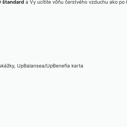
ý štandard
a Vy ucítite vôňu čerstvého vzduchu ako po 
kážky, UpBalansea/UpBenefia karta